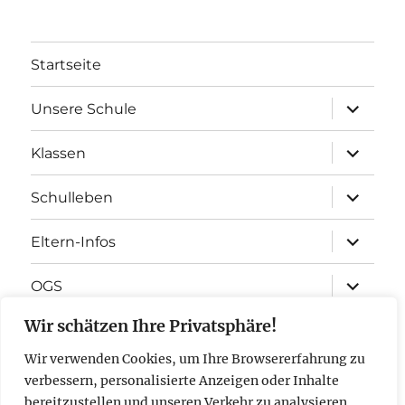
Startseite
Unterme
Unsere Schule
öffnen
Unterme
Klassen
öffnen
Unterme
Schulleben
öffnen
Unterme
Eltern-Infos
öffnen
Unterme
OGS
öffnen
Wir schätzen Ihre Privatsphäre!
Förderverein
Wir verwenden Cookies, um Ihre Browsererfahrung zu
Unterme
Familiengrundschulzentrum
verbessern, personalisierte Anzeigen oder Inhalte
öffnen
bereitzustellen und unseren Verkehr zu analysieren.