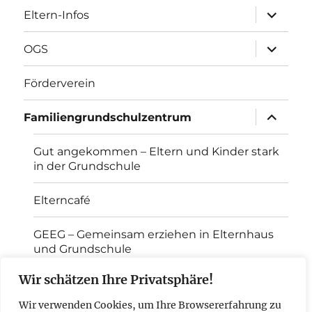
Unterme
Eltern-Infos
öffnen
Unterme
OGS
öffnen
Förderverein
Unterme
Familiengrundschulzentrum
öffnen
Gut angekommen – Eltern und Kinder stark
in der Grundschule
Elterncafé
GEEG – Gemeinsam erziehen in Elternhaus
und Grundschule
Wir schätzen Ihre Privatsphäre!
Erziehungsvereinbarung
Wir verwenden Cookies, um Ihre Browsererfahrung zu