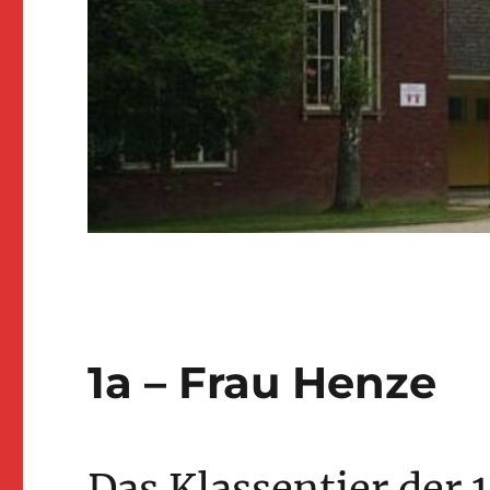
1a – Frau Henze
Das Klassentier der 1a