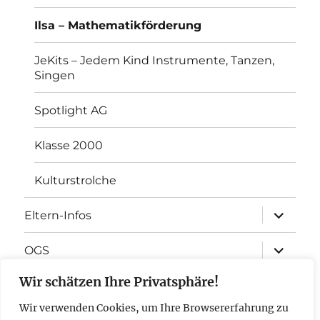
Ilsa – Mathematikförderung
JeKits – Jedem Kind Instrumente, Tanzen,
Singen
Spotlight AG
Klasse 2000
Kulturstrolche
Unterme
Eltern-Infos
öffnen
Unterme
OGS
öffnen
Wir schätzen Ihre Privatsphäre!
Förderverein
Wir verwenden Cookies, um Ihre Browsererfahrung zu
Unterme