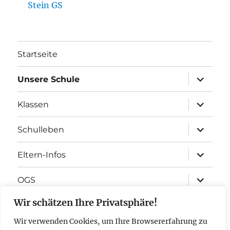
Stein GS
Startseite
Unterme
Unsere Schule
öffnen
Unterme
Klassen
öffnen
Unterme
Schulleben
öffnen
Unterme
Eltern-Infos
öffnen
Unterme
OGS
öffnen
Wir schätzen Ihre Privatsphäre!
Förderverein
Wir verwenden Cookies, um Ihre Browsererfahrung zu
Unterme